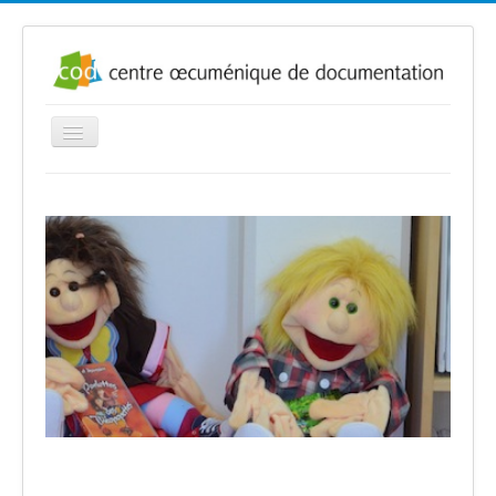
Basculer
la
navigation
Accueil
Présentation
Infos
Où nous trouver
Bulletins nouveautés
Liens
Contact
Exposition
Catalogue