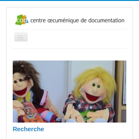
Basculer
la
navigation
Accueil
Présentation
Infos
Où nous trouver
Bulletins nouveautés
Liens
Contact
Exposition
Catalogue